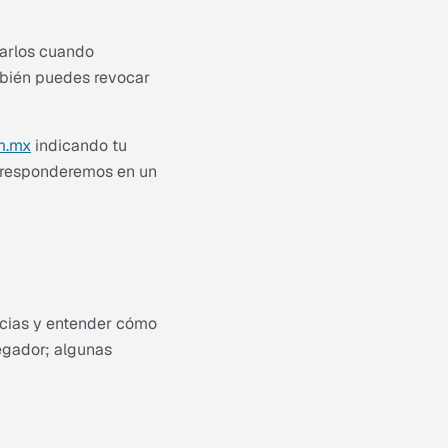
larlos cuando
mbién puedes revocar
m.mx
indicando tu
Te responderemos en un
encias y entender cómo
vegador; algunas