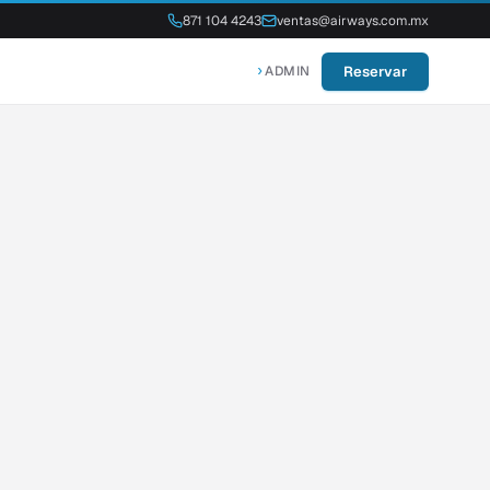
871 104 4243
ventas@airways.com.mx
Reservar
›
ADMIN