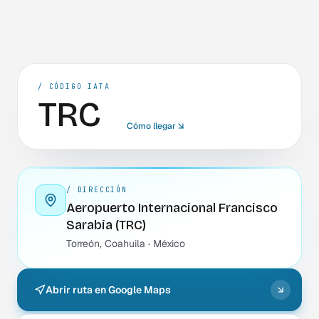
Adentro del aeropuerto
7am – 9pm · todos los días
/ CÓDIGO IATA
TRC
Cómo llegar
/ DIRECCIÓN
Aeropuerto Internacional Francisco
Sarabia (TRC)
Torreón, Coahuila · México
Abrir ruta en Google Maps